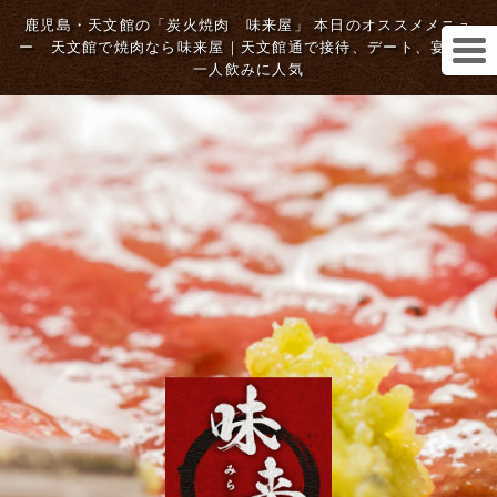
鹿児島・天文館の「炭火焼肉 味来屋」 本日のオススメメニュ
ー 天文館で焼肉なら味来屋｜天文館通で接待、デート、宴会、
一人飲みに人気