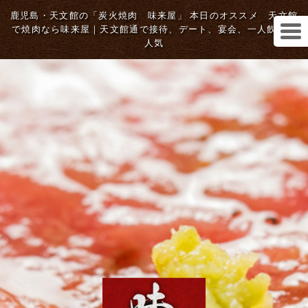
鹿児島・天文館の「炭火焼肉 味来屋」 本日のオススメ 天文館
で焼肉なら味来屋｜天文館通で接待、デート、宴会、一人飲みに
人気